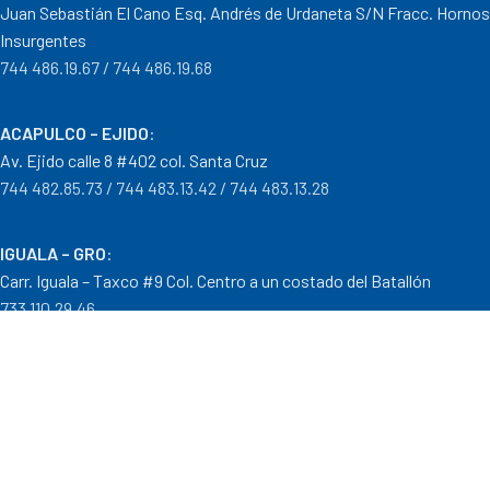
Juan Sebastián El Cano Esq. Andrés de Urdaneta S/N Fracc. Hornos
Insurgentes
744 486.19.67 / 744 486.19.68
ACAPULCO – EJIDO
:
Av. Ejido calle 8 #402 col. Santa Cruz
744 482.85.73 / 744 483.13.42 / 744 483.13.28
IGUALA – GRO
:
Carr. Iguala – Taxco #9 Col. Centro a un costado del Batallón
733 110.29.46
PTO. ESCONDIDO – OAX.
:
Carretera Puerto Escondido – Pinotepa Nacional. Km. 138 S/N
954 582.08.30 / 954 582.08.32