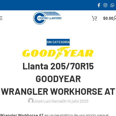
$
0.00
SIN CATEGORÍA
Llanta 205/70R15
GOODYEAR
WRANGLER WORKHORSE AT
José Luis García
On 14 julio 2023
Wrangler Workhorse AT
es un neumático de uso mixto para el