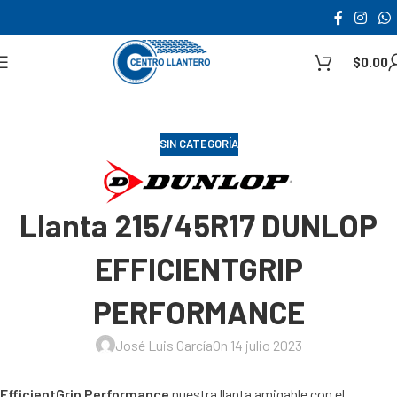
$
0.00
SIN CATEGORÍA
Llanta 215/45R17 DUNLOP
EFFICIENTGRIP
PERFORMANCE
José Luis García
On 14 julio 2023
EfficientGrip Performance
nuestra llanta amigable con el