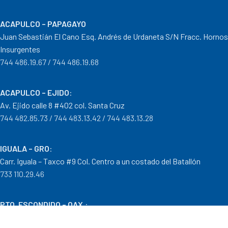
ACAPULCO – PAPAGAYO
Juan Sebastián El Cano Esq. Andrés de Urdaneta S/N Fracc. Hornos
Insurgentes
744 486.19.67 / 744 486.19.68
ACAPULCO – EJIDO
:
Av. Ejido calle 8 #402 col. Santa Cruz
744 482.85.73 / 744 483.13.42 / 744 483.13.28
IGUALA – GRO
:
Carr. Iguala – Taxco #9 Col. Centro a un costado del Batallón
733 110.29.46
PTO. ESCONDIDO – OAX.
:
Carretera Puerto Escondido – Pinotepa Nacional. Km. 138 S/N