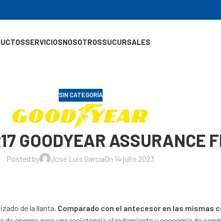
DUCTOS
SERVICIOS
NOSOTROS
SUCURSALES
SIN CATEGORÍA
5R17 GOODYEAR ASSURANCE F
Posted by
José Luis García
On 14 julio 2023
zado de la llanta.
Comparado con el antecesor en las mismas c
a de energía para una resistencia al rodamiento y economía de com