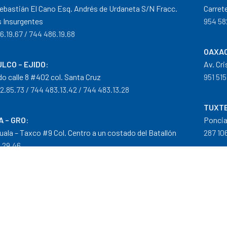
ebastián El Cano Esq. Andrés de Urdaneta S/N Fracc.
Carret
 Insurgentes
954 58
6.19.67 / 744 486.19.68
OAXAC
LCO – EJIDO
:
Av. Cr
do calle 8 #402 col. Santa Cruz
951 515
2.85.73 / 744 483.13.42 / 744 483.13.28
TUXTE
A – GRO
:
Poncia
guala – Taxco #9 Col. Centro a un costado del Batallón
287 106
0.29.46
tribuidor autorizado Goodyear, Mobil y Donaldson
iempos de Entrega
|
Cancelaciones
,
Devoluciones y Reembolsos
|
G