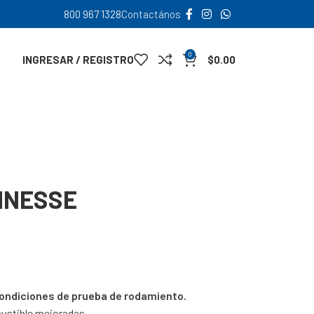
800 967 1328
Contactános
0
INGRESAR / REGISTRO
$
0.00
INESSE
ondiciones de prueba de rodamiento.
bustible mejoradas.