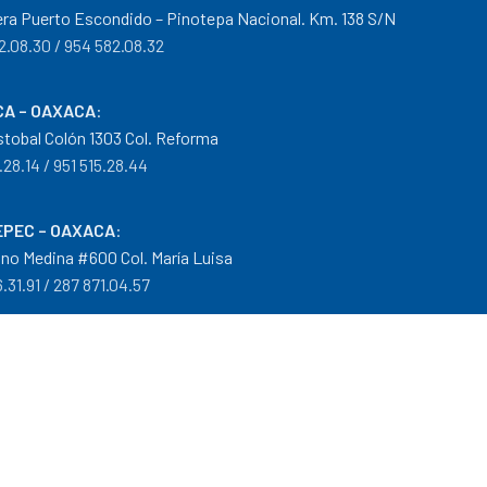
era Puerto Escondido – Pinotepa Nacional. Km. 138 S/N
2.08.30 / 954 582.08.32
A – OAXACA
:
istobal Colón 1303 Col. Reforma
.28.14 / 951 515.28.44
PEC – OAXACA
:
no Medina #600 Col. María Luisa
.31.91 / 287 871.04.57
arantías
|
Mayoreo
.