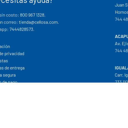
Juan S
Hornos
sin costo:
800 967 1328.
744 48
un correo:
tienda@cellosa.com
.
app:
7444828573
.
ACAPU
Av. Eji
ación
744 48
de privacidad
stas
cas de entrega
IGUAL
a segura
Carr. I
 de pago
733 11
Dis
Formas de Pago
|
Costos de Envío
|
T