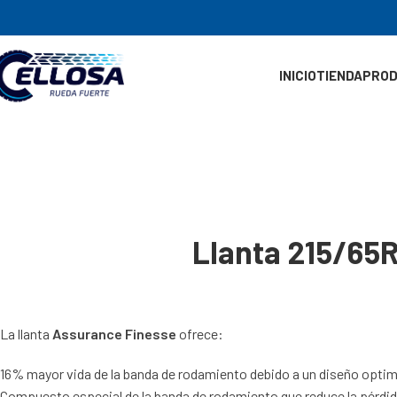
INICIO
TIENDA
PRO
Llanta 215/6
La llanta
Assurance Finesse
ofrece:
16% mayor vida de la banda de rodamiento debido a un diseño optimi
Compuesto especial de la banda de rodamiento que reduce la pérdid