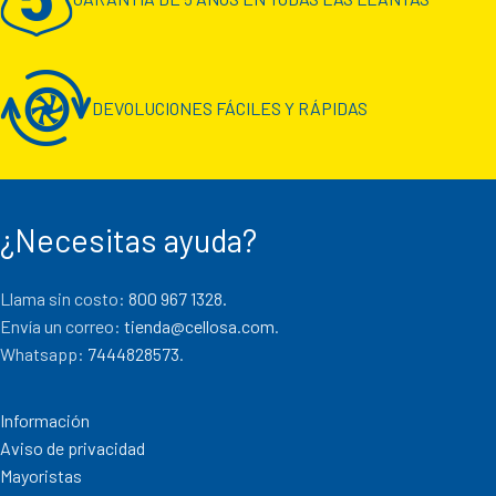
DEVOLUCIONES FÁCILES Y RÁPIDAS
¿Necesitas ayuda?
Llama sin costo:
800 967 1328.
Envía un correo:
tienda@cellosa.com
.
Whatsapp:
7444828573
.
Información
Aviso de privacidad
Mayoristas