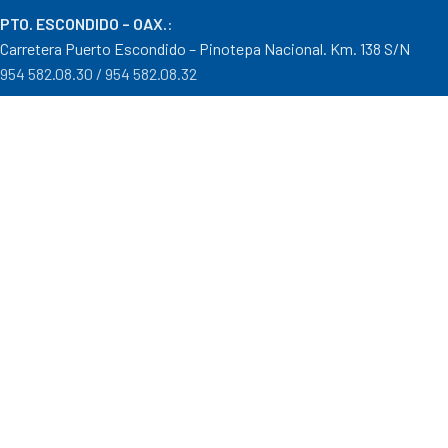
PTO. ESCONDIDO – OAX.
:
Carretera Puerto Escondido – Pinotepa Nacional. Km. 138 S/N
954 582.08.30 / 954 582.08.32
OAXACA – OAXACA
:
Av. Cristobal Colón 1303 Col. Reforma
951 515.28.14 / 951 515.28.44
TUXTEPEC – OAXACA
:
Ponciano Medina #600 Col. María Luisa
287 106.31.91 / 287 871.04.57
Distribuidor autorizado Goodyear, Mobil y Donaldson
Formas de Pago
|
Costos de Envío
|
Tiempos de Entrega
|
Cancelaciones
,
Devoluciones y Reembolsos
|
Garantías
|
Mayoreo
.