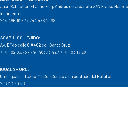
Juan Sebastián El Cano Esq. Andrés de Urdaneta S/N Fracc. Hornos
Insurgentes
744 486.19.67 / 744 486.19.68
ACAPULCO – EJIDO
:
Av. Ejido calle 8 #402 col. Santa Cruz
744 482.85.73 / 744 483.13.42 / 744 483.13.28
IGUALA – GRO
:
Carr. Iguala – Taxco #9 Col. Centro a un costado del Batallón
733 110.29.46
PTO. ESCONDIDO – OAX.
:
Carretera Puerto Escondido – Pinotepa Nacional. Km. 138 S/N
954 582.08.30 / 954 582.08.32