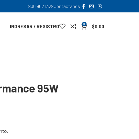
800 967 1328
Contactános
0
INGRESAR / REGISTRO
$
0.00
ormance 95W
nto.