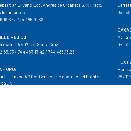
ebastián El Cano Esq. Andrés de Urdaneta S/N Fracc.
Carret
 Insurgentes
954 58
6.19.67 / 744 486.19.68
OAXAC
LCO – EJIDO
:
Av. Cr
do calle 8 #402 col. Santa Cruz
951 515
2.85.73 / 744 483.13.42 / 744 483.13.28
TUXTE
A – GRO
:
Poncia
guala – Taxco #9 Col. Centro a un costado del Batallón
287 106
0.29.46
tribuidor autorizado Goodyear, Mobil y Donaldson
iempos de Entrega
|
Cancelaciones
,
Devoluciones y Reembolsos
|
G