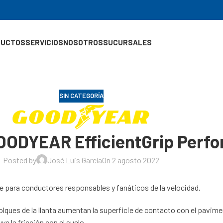
DUCTOS
SERVICIOS
NOSOTROS
SUCURSALES
SIN CATEGORÍA
OODYEAR EfficientGrip Perf
Posted by
José Luis García
On 2 agosto 2022
e para conductores responsables y fanáticos de la velocidad.
lques de la llanta aumentan la superficie de contacto con el pavime
 la fricción con el suelo.