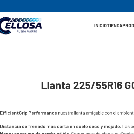
INICIO
TIENDA
PRO
Llanta 225/55R16 G
EfficientGrip Performance
nuestra llanta amigable con el ambient
Distancia de frenado más corta en suelo seco y mojado.
Los bo
Menor consumo de combustible.
Compuesto de piso que disminuye