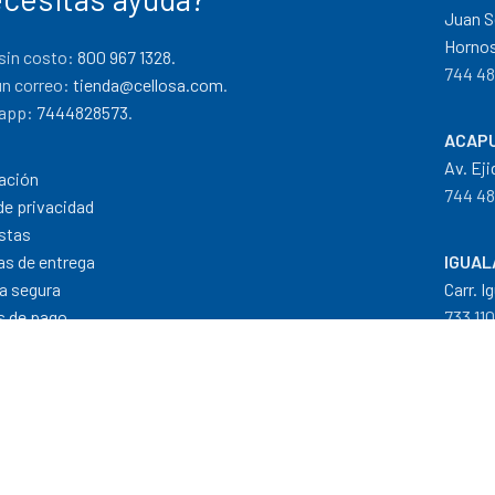
Juan S
Hornos
sin costo:
800 967 1328.
744 48
un correo:
tienda@cellosa.com
.
app:
7444828573
.
ACAPU
Av. Eji
ación
744 48
de privacidad
stas
cas de entrega
IGUAL
a segura
Carr. I
 de pago
733 11
Dis
Formas de Pago
|
Costos de Envío
|
T