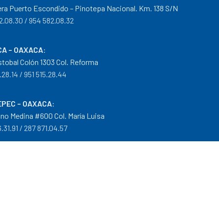
era Puerto Escondido – Pinotepa Nacional. Km. 138 S/N
2.08.30 / 954 582.08.32
A – OAXACA
:
istobal Colón 1303 Col. Reforma
.28.14 / 951 515.28.44
PEC – OAXACA
:
no Medina #600 Col. María Luisa
.31.91 / 287 871.04.57
arantías
|
Mayoreo
.