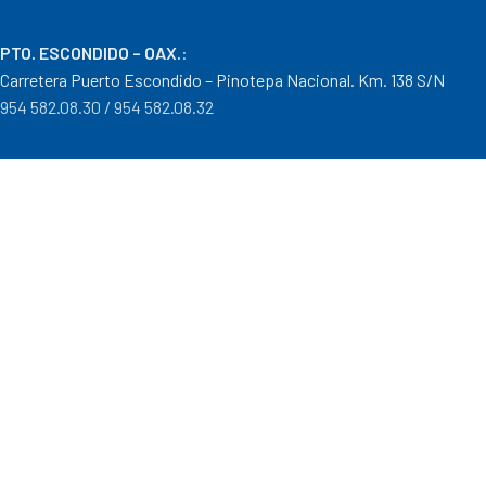
PTO. ESCONDIDO – OAX.
:
Carretera Puerto Escondido – Pinotepa Nacional. Km. 138 S/N
954 582.08.30 / 954 582.08.32
OAXACA – OAXACA
:
Av. Cristobal Colón 1303 Col. Reforma
951 515.28.14 / 951 515.28.44
TUXTEPEC – OAXACA
:
Ponciano Medina #600 Col. María Luisa
287 106.31.91 / 287 871.04.57
Distribuidor autorizado Goodyear, Mobil y Donaldson
Formas de Pago
|
Costos de Envío
|
Tiempos de Entrega
|