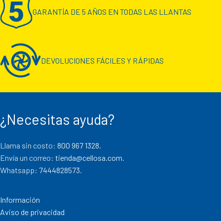
GARANTÍA DE 5 AÑOS EN TODAS LAS LLANTAS
DEVOLUCIONES FÁCILES Y RÁPIDAS
¿Necesitas ayuda?
Llama sin costo:
800 967 1328.
Envía un correo:
tienda@cellosa.com
.
Whatsapp:
7444828573
.
Información
Aviso de privacidad