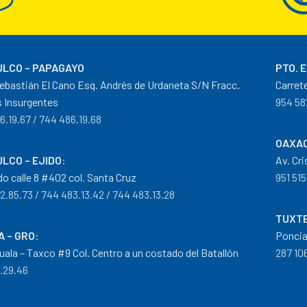
LCO – PAPAGAYO
PTO. 
ebastián El Cano Esq. Andrés de Urdaneta S/N Fracc.
Carret
 Insurgentes
954 58
6.19.67 / 744 486.19.68
OAXAC
LCO – EJIDO
:
Av. Cr
do calle 8 #402 col. Santa Cruz
951 515
2.85.73 / 744 483.13.42 / 744 483.13.28
TUXTE
A – GRO
:
Poncia
guala – Taxco #9 Col. Centro a un costado del Batallón
287 106
0.29.46