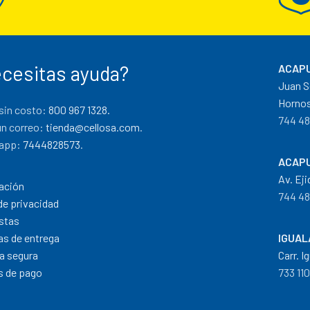
cesitas ayuda?
ACAPU
Juan S
Hornos
sin costo:
800 967 1328.
744 48
un correo:
tienda@cellosa.com
.
app:
7444828573
.
ACAPU
Av. Eji
ación
744 48
de privacidad
stas
cas de entrega
IGUAL
a segura
Carr. I
 de pago
733 11