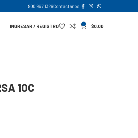
800 967 1328
Contactános
0
INGRESAR / REGISTRO
$
0.00
RSA 10C