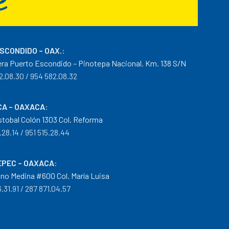
ESCONDIDO – OAX.
:
era Puerto Escondido – Pinotepa Nacional. Km. 138 S/N
2.08.30 / 954 582.08.32
A – OAXACA
:
istobal Colón 1303 Col. Reforma
.28.14 / 951 515.28.44
PEC – OAXACA
:
no Medina #600 Col. María Luisa
.31.91 / 287 871.04.57