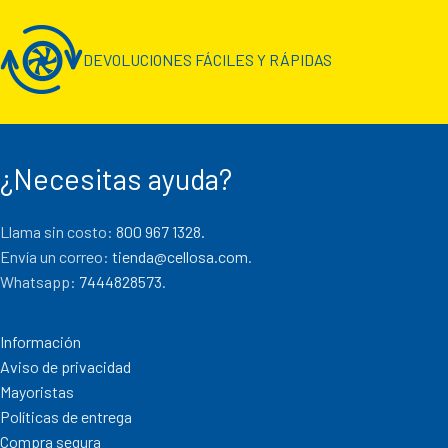
DEVOLUCIONES FÁCILES Y RÁPIDAS
¿Necesitas ayuda?
Llama sin costo:
800 967 1328.
Envía un correo:
tienda@cellosa.com
.
Whatsapp:
7444828573
.
Información
Aviso de privacidad
Mayoristas
Políticas de entrega
Compra segura