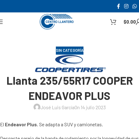
$
0.00
SIN CATEGORÍA
Llanta 235/55R17 COOPER
ENDEAVOR PLUS
José Luis García
On 14 julio 2023
El
Endeavor Plus.
Se adapta a SUV y camionetas.
Desgaste parejo de la banda de rodamiento por la longevidad de sus