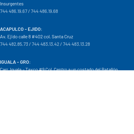
Insurgentes
744 486.19.67 / 744 486.19.68
ACAPULCO – EJIDO
:
Av. Ejido calle 8 #402 col. Santa Cruz
744 482.85.73 / 744 483.13.42 / 744 483.13.28
IGUALA – GRO
:
Carr. Iguala – Taxco #9 Col. Centro a un costado del Batallón
733 110.29.46
PTO. ESCONDIDO – OAX.
:
Carretera Puerto Escondido – Pinotepa Nacional. Km. 138 S/N
954 582.08.30 / 954 582.08.32
OAXACA – OAXACA
: