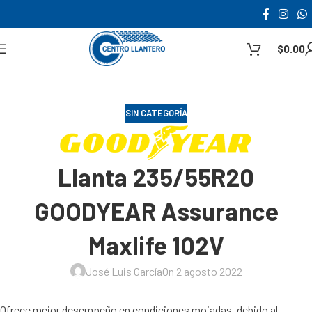
$
0.00
SIN CATEGORÍA
Llanta 235/55R20
GOODYEAR Assurance
Maxlife 102V
José Luis García
On 2 agosto 2022
Ofrece mejor desempeño en condiciones mojadas, debido al