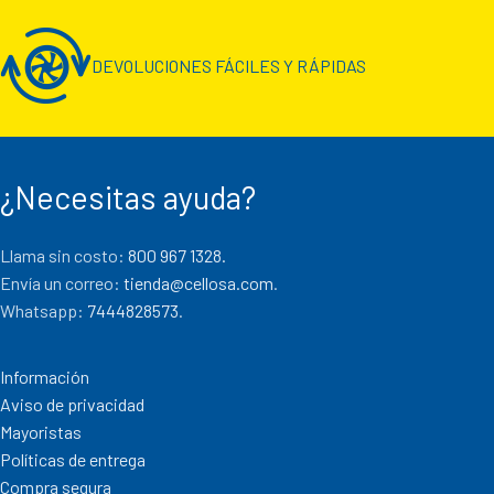
DEVOLUCIONES FÁCILES Y RÁPIDAS
¿Necesitas ayuda?
Llama sin costo:
800 967 1328.
Envía un correo:
tienda@cellosa.com
.
Whatsapp:
7444828573
.
Información
Aviso de privacidad
Mayoristas
Políticas de entrega
Compra segura