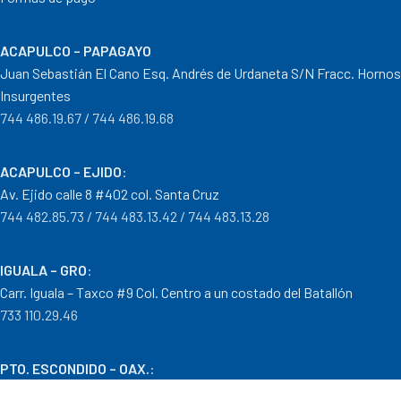
ACAPULCO – PAPAGAYO
Juan Sebastián El Cano Esq. Andrés de Urdaneta S/N Fracc. Hornos
Insurgentes
744 486.19.67 / 744 486.19.68
ACAPULCO – EJIDO
:
Av. Ejido calle 8 #402 col. Santa Cruz
744 482.85.73 / 744 483.13.42 / 744 483.13.28
IGUALA – GRO
:
Carr. Iguala – Taxco #9 Col. Centro a un costado del Batallón
733 110.29.46
PTO. ESCONDIDO – OAX.
:
Carretera Puerto Escondido – Pinotepa Nacional. Km. 138 S/N