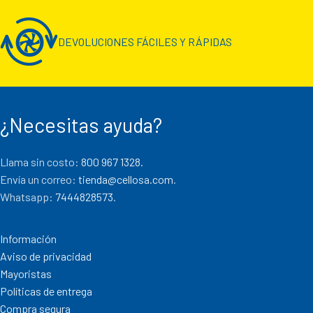
DEVOLUCIONES FÁCILES Y RÁPIDAS
¿Necesitas ayuda?
Llama sin costo:
800 967 1328.
Envía un correo:
tienda@cellosa.com
.
Whatsapp:
7444828573
.
Información
Aviso de privacidad
Mayoristas
Políticas de entrega
Compra segura