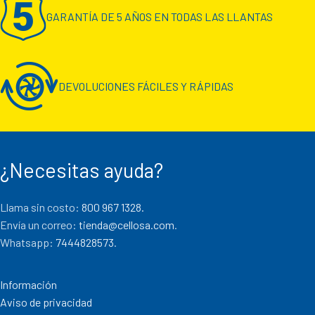
GARANTÍA DE 5 AÑOS EN TODAS LAS LLANTAS
DEVOLUCIONES FÁCILES Y RÁPIDAS
¿Necesitas ayuda?
Llama sin costo:
800 967 1328.
Envía un correo:
tienda@cellosa.com
.
Whatsapp:
7444828573
.
Información
Aviso de privacidad