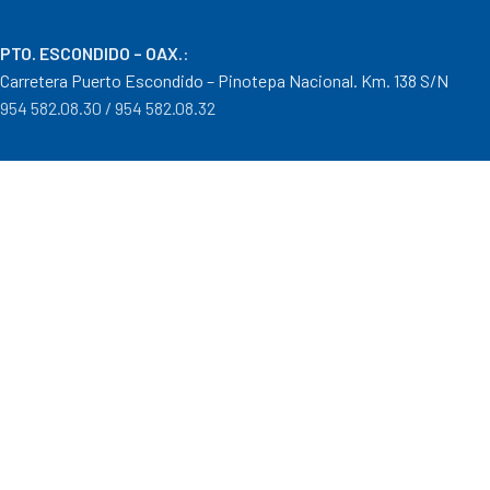
PTO. ESCONDIDO – OAX.
:
Carretera Puerto Escondido – Pinotepa Nacional. Km. 138 S/N
954 582.08.30 / 954 582.08.32
OAXACA – OAXACA
:
Av. Cristobal Colón 1303 Col. Reforma
951 515.28.14 / 951 515.28.44
TUXTEPEC – OAXACA
:
Ponciano Medina #600 Col. María Luisa
287 106.31.91 / 287 871.04.57
Distribuidor autorizado Goodyear, Mobil y Donaldson
Formas de Pago
|
Costos de Envío
|
Tiempos de Entrega
|