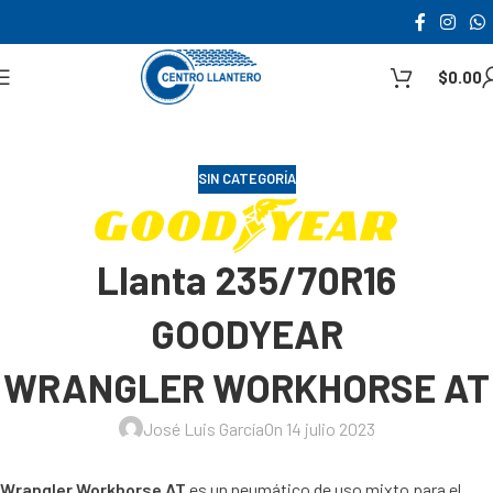
$
0.00
SIN CATEGORÍA
Llanta 235/70R16
GOODYEAR
WRANGLER WORKHORSE AT
José Luis García
On 14 julio 2023
Wrangler Workhorse AT
es un neumático de uso mixto para el