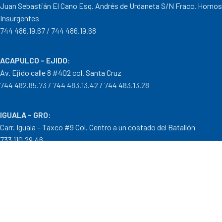
Juan Sebastián El Cano Esq. Andrés de Urdaneta S/N Fracc. Hornos
Insurgentes
744 486.19.67 / 744 486.19.68
ACAPULCO – EJIDO
:
Av. Ejido calle 8 #402 col. Santa Cruz
744 482.85.73 / 744 483.13.42 / 744 483.13.28
IGUALA – GRO
:
Carr. Iguala – Taxco #9 Col. Centro a un costado del Batallón
733 110.29.46
PTO. ESCONDIDO – OAX.
:
Carretera Puerto Escondido – Pinotepa Nacional. Km. 138 S/N
954 582.08.30 / 954 582.08.32