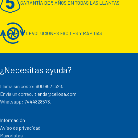
GARANTÍA DE 5 AÑOS EN TODAS LAS LLANTAS
DEVOLUCIONES FÁCILES Y RÁPIDAS
¿Necesitas ayuda?
Llama sin costo:
800 967 1328.
Envía un correo:
tienda@cellosa.com
.
Whatsapp:
7444828573
.
Información
Aviso de privacidad
Mayoristas