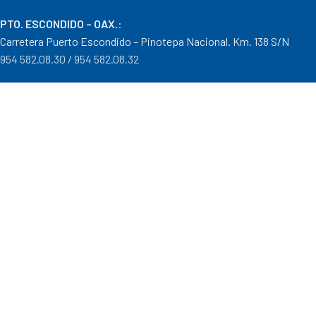
PTO. ESCONDIDO – OAX.
:
Carretera Puerto Escondido – Pinotepa Nacional. Km. 138 S/N
954 582.08.30 / 954 582.08.32
OAXACA – OAXACA
:
Av. Cristobal Colón 1303 Col. Reforma
951 515.28.14 / 951 515.28.44
TUXTEPEC – OAXACA
:
Ponciano Medina #600 Col. María Luisa
287 106.31.91 / 287 871.04.57
Distribuidor autorizado Goodyear, Mobil y Donaldson
Formas de Pago
|
Costos de Envío
|
Tiempos de Entrega
|