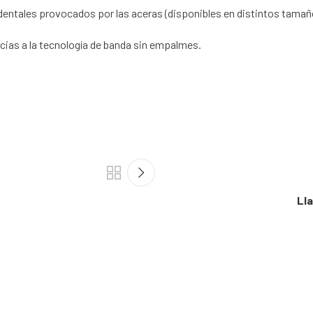
identales provocados por las aceras (disponibles en distintos tamañ
cias a la tecnología de banda sin empalmes.
Ll