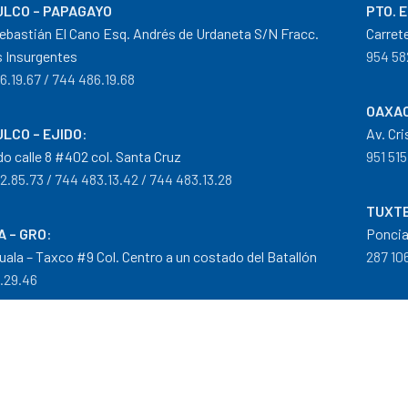
LCO – PAPAGAYO
PTO. 
ebastián El Cano Esq. Andrés de Urdaneta S/N Fracc.
Carret
 Insurgentes
954 58
6.19.67 / 744 486.19.68
OAXAC
LCO – EJIDO
:
Av. Cr
do calle 8 #402 col. Santa Cruz
951 515
2.85.73 / 744 483.13.42 / 744 483.13.28
TUXTE
A – GRO
:
Poncia
guala – Taxco #9 Col. Centro a un costado del Batallón
287 106
0.29.46
tribuidor autorizado Goodyear, Mobil y Donaldson
iempos de Entrega
|
Cancelaciones
,
Devoluciones y Reembolsos
|
G