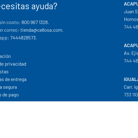
cesitas ayuda?
ACAPU
Juan S
Hornos
sin costo:
800 967 1328.
744 48
un correo:
tienda@cellosa.com
.
app:
7444828573
.
ACAPU
Av. Eji
ación
744 48
de privacidad
stas
cas de entrega
IGUAL
a segura
Carr. I
 de pago
733 11
Dis
Formas de Pago
|
Costos de Envío
|
T