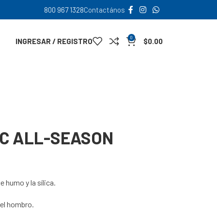
800 967 1328
Contactános
0
INGRESAR / REGISTRO
$
0.00
IC ALL-SEASON
 humo y la sílica.
del hombro.