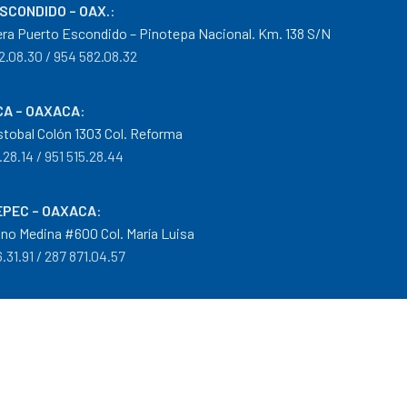
ESCONDIDO – OAX.
:
era Puerto Escondido – Pinotepa Nacional. Km. 138 S/N
2.08.30 / 954 582.08.32
A – OAXACA
:
istobal Colón 1303 Col. Reforma
.28.14 / 951 515.28.44
PEC – OAXACA
:
no Medina #600 Col. María Luisa
.31.91 / 287 871.04.57
arantías
|
Mayoreo
.