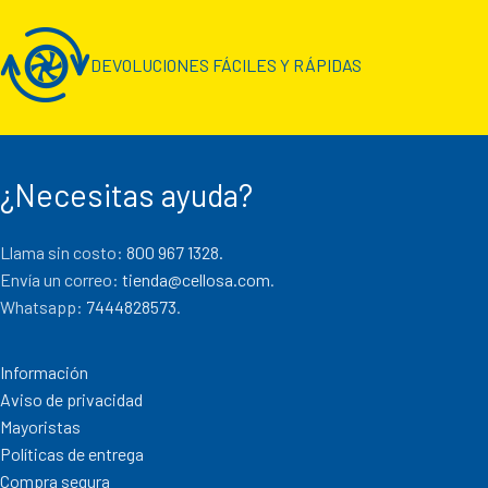
DEVOLUCIONES FÁCILES Y RÁPIDAS
¿Necesitas ayuda?
Llama sin costo:
800 967 1328.
Envía un correo:
tienda@cellosa.com
.
Whatsapp:
7444828573
.
Información
Aviso de privacidad
Mayoristas
Políticas de entrega
Compra segura