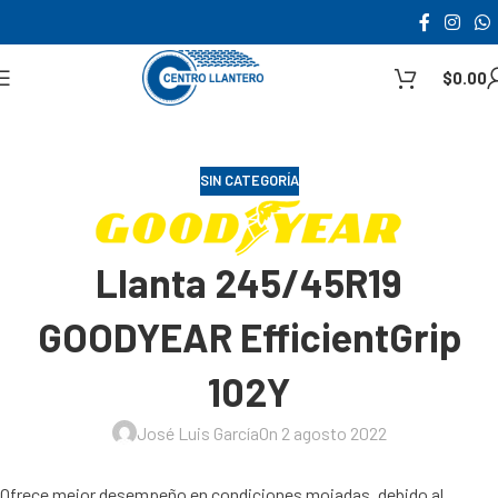
$
0.00
SIN CATEGORÍA
Llanta 245/45R19
GOODYEAR EfficientGrip
102Y
José Luis García
On 2 agosto 2022
Ofrece mejor desempeño en condiciones mojadas, debido al