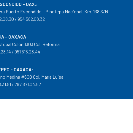
ESCONDIDO – OAX.
:
era Puerto Escondido – Pinotepa Nacional. Km. 138 S/N
2.08.30 / 954 582.08.32
A – OAXACA
:
istobal Colón 1303 Col. Reforma
.28.14 / 951 515.28.44
PEC – OAXACA
:
no Medina #600 Col. María Luisa
.31.91 / 287 871.04.57
arantías
|
Mayoreo
.