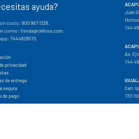
cesitas ayuda?
ACAPU
Juan S
Hornos
sin costo:
800 967 1328.
744 48
un correo:
tienda@cellosa.com
.
app:
7444828573
.
ACAPU
Av. Eji
ación
744 48
de privacidad
stas
cas de entrega
IGUAL
a segura
Carr. I
 de pago
733 11
Dis
Formas de Pago
|
Costos de Envío
|
T