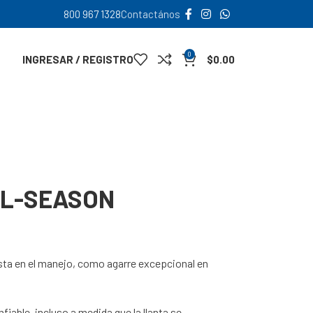
800 967 1328
Contactános
0
INGRESAR / REGISTRO
$
0.00
LL-SEASON
sta en el manejo, como agarre excepcional en
able, incluso a medida que la llanta se