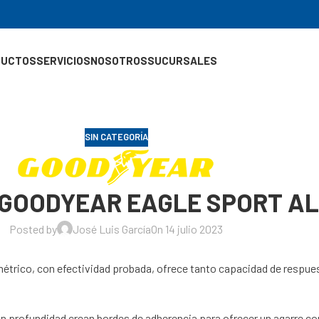
DUCTOS
SERVICIOS
NOSOTROS
SUCURSALES
SIN CATEGORÍA
8 GOODYEAR EAGLE SPORT A
Posted by
José Luis García
On 14 julio 2023
métrico, con efectividad probada, ofrece tanto capacidad de respue
 profundidad crean bordes de adherencia para ofrecer un agarre confi