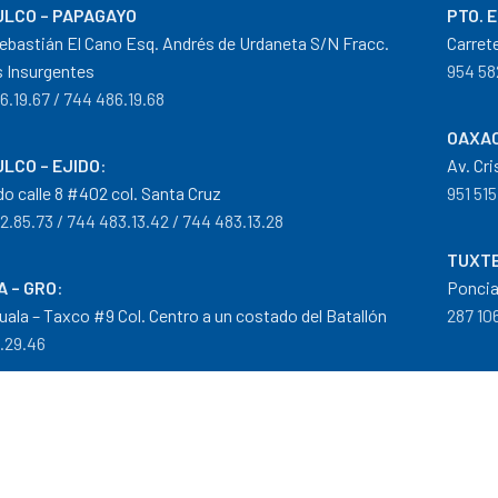
LCO – PAPAGAYO
PTO. 
ebastián El Cano Esq. Andrés de Urdaneta S/N Fracc.
Carret
 Insurgentes
954 58
6.19.67 / 744 486.19.68
OAXAC
LCO – EJIDO
:
Av. Cr
do calle 8 #402 col. Santa Cruz
951 515
2.85.73 / 744 483.13.42 / 744 483.13.28
TUXTE
A – GRO
:
Poncia
guala – Taxco #9 Col. Centro a un costado del Batallón
287 106
0.29.46
tribuidor autorizado Goodyear, Mobil y Donaldson
iempos de Entrega
|
Cancelaciones
,
Devoluciones y Reembolsos
|
G