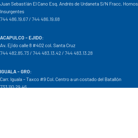
Juan Sebastián El Cano Esq. Andrés de Urdaneta S/N Fracc. Hornos
Insurgentes
744 486.19.67 / 744 486.19.68
ACAPULCO – EJIDO
:
Av. Ejido calle 8 #402 col. Santa Cruz
744 482.85.73 / 744 483.13.42 / 744 483.13.28
IGUALA – GRO
:
Carr. Iguala – Taxco #9 Col. Centro a un costado del Batallón
733 110.29.46
PTO. ESCONDIDO – OAX.
:
Carretera Puerto Escondido – Pinotepa Nacional. Km. 138 S/N
954 582.08.30 / 954 582.08.32