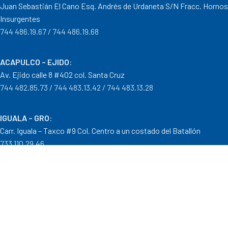
Juan Sebastián El Cano Esq. Andrés de Urdaneta S/N Fracc. Hornos
Insurgentes
744 486.19.67 / 744 486.19.68
ACAPULCO – EJIDO
:
Av. Ejido calle 8 #402 col. Santa Cruz
744 482.85.73 / 744 483.13.42 / 744 483.13.28
IGUALA – GRO
:
Carr. Iguala – Taxco #9 Col. Centro a un costado del Batallón
733 110.29.46
PTO. ESCONDIDO – OAX.
:
Carretera Puerto Escondido – Pinotepa Nacional. Km. 138 S/N
954 582.08.30 / 954 582.08.32