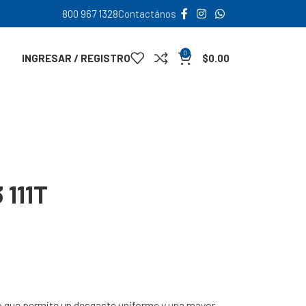
800 967 1328
Contactános
0
INGRESAR / REGISTRO
$
0.00
 111T
lo que permite un desgaste uniforme y una mayor