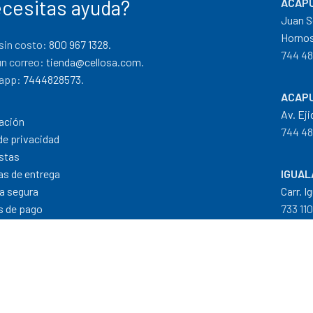
cesitas ayuda?
ACAPU
Juan S
Hornos
sin costo:
800 967 1328.
744 48
un correo:
tienda@cellosa.com
.
app:
7444828573
.
ACAPU
Av. Eji
ación
744 48
de privacidad
stas
cas de entrega
IGUAL
a segura
Carr. I
 de pago
733 11
Dis
Formas de Pago
|
Costos de Envío
|
T