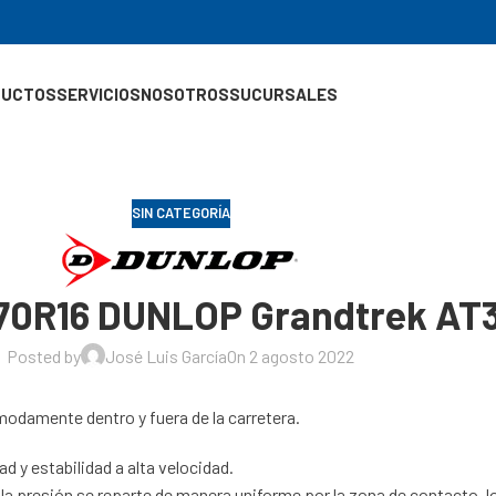
DUCTOS
SERVICIOS
NOSOTROS
SUCURSALES
SIN CATEGORÍA
70R16 DUNLOP Grandtrek AT3
Posted by
José Luis García
On 2 agosto 2022
odamente dentro y fuera de la carretera.
d y estabilidad a alta velocidad.
 la presión se reparte de manera uniforme por la zona de contacto, 