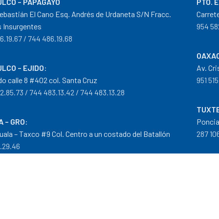
LCO – PAPAGAYO
PTO. 
ebastián El Cano Esq. Andrés de Urdaneta S/N Fracc.
Carret
 Insurgentes
954 58
6.19.67 / 744 486.19.68
OAXAC
LCO – EJIDO
:
Av. Cr
do calle 8 #402 col. Santa Cruz
951 515
2.85.73 / 744 483.13.42 / 744 483.13.28
TUXTE
A – GRO
:
Poncia
guala – Taxco #9 Col. Centro a un costado del Batallón
287 106
0.29.46
tribuidor autorizado Goodyear, Mobil y Donaldson
iempos de Entrega
|
Cancelaciones
,
Devoluciones y Reembolsos
|
G