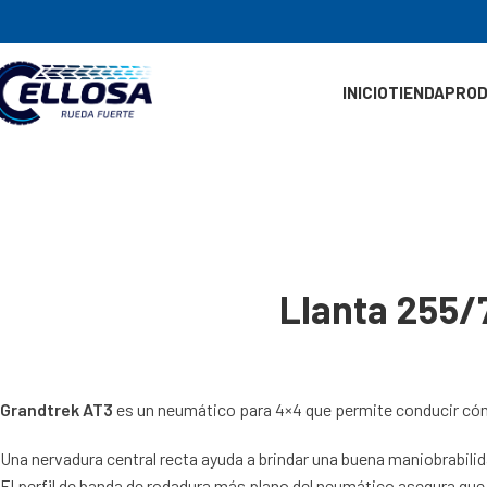
INICIO
TIENDA
PRO
Llanta 255/
Grandtrek AT3
es un neumático para 4×4 que permite conducir cóm
Una nervadura central recta ayuda a brindar una buena maniobrabilida
El perfil de banda de rodadura más plano del neumático asegura que