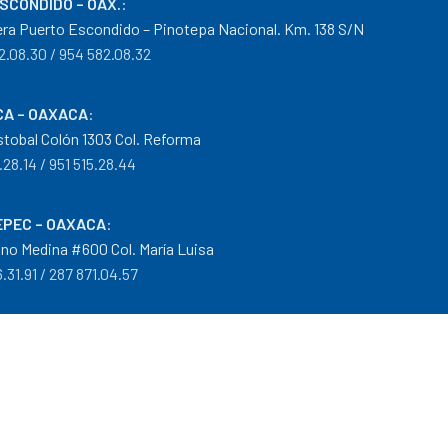
ESCONDIDO – OAX.
:
era Puerto Escondido – Pinotepa Nacional. Km. 138 S/N
2.08.30 / 954 582.08.32
A – OAXACA
:
istobal Colón 1303 Col. Reforma
.28.14 / 951 515.28.44
PEC – OAXACA
:
no Medina #600 Col. María Luisa
.31.91 / 287 871.04.57
arantías
|
Mayoreo
.