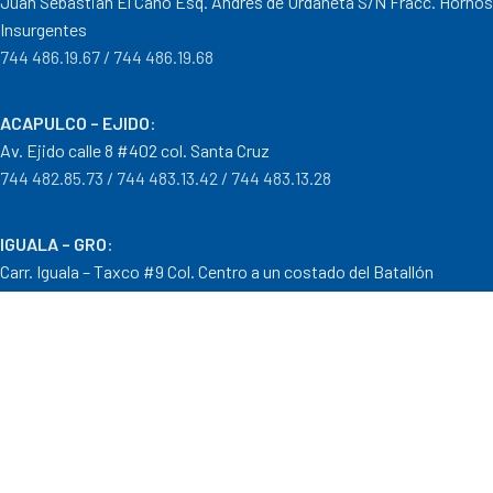
Juan Sebastián El Cano Esq. Andrés de Urdaneta S/N Fracc. Hornos
Insurgentes
744 486.19.67 / 744 486.19.68
ACAPULCO – EJIDO
:
Av. Ejido calle 8 #402 col. Santa Cruz
744 482.85.73 / 744 483.13.42 / 744 483.13.28
IGUALA – GRO
:
Carr. Iguala – Taxco #9 Col. Centro a un costado del Batallón
733 110.29.46
PTO. ESCONDIDO – OAX.
:
Carretera Puerto Escondido – Pinotepa Nacional. Km. 138 S/N
954 582.08.30 / 954 582.08.32
OAXACA – OAXACA
: