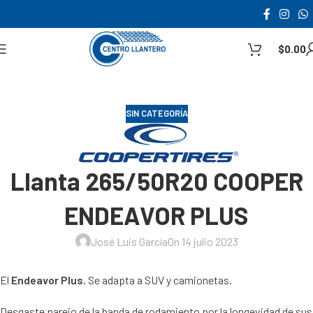
$
0.00
SIN CATEGORÍA
Llanta 265/50R20 COOPER
ENDEAVOR PLUS
José Luis García
On 14 julio 2023
El
Endeavor Plus.
Se adapta a SUV y camionetas.
Desgaste parejo de la banda de rodamiento por la longevidad de sus