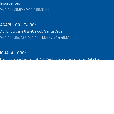
Insurgentes
744 486.19.67 / 744 486.19.68
ACAPULCO – EJIDO
:
Av. Ejido calle 8 #402 col. Santa Cruz
744 482.85.73 / 744 483.13.42 / 744 483.13.28
IGUALA – GRO
:
Carr. Iguala – Taxco #9 Col. Centro a un costado del Batallón
733 110.29.46
PTO. ESCONDIDO – OAX.
:
Carretera Puerto Escondido – Pinotepa Nacional. Km. 138 S/N
954 582.08.30 / 954 582.08.32
OAXACA – OAXACA
: