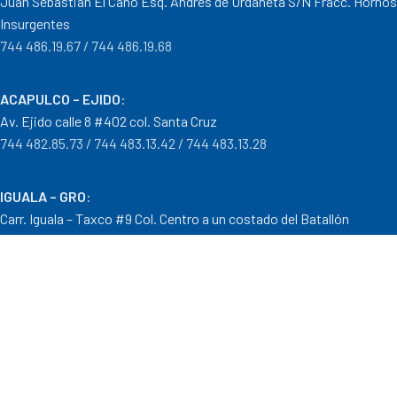
Juan Sebastián El Cano Esq. Andrés de Urdaneta S/N Fracc. Hornos
Insurgentes
744 486.19.67 / 744 486.19.68
ACAPULCO – EJIDO
:
Av. Ejido calle 8 #402 col. Santa Cruz
744 482.85.73 / 744 483.13.42 / 744 483.13.28
IGUALA – GRO
:
Carr. Iguala – Taxco #9 Col. Centro a un costado del Batallón
733 110.29.46
PTO. ESCONDIDO – OAX.
:
Carretera Puerto Escondido – Pinotepa Nacional. Km. 138 S/N
954 582.08.30 / 954 582.08.32
OAXACA – OAXACA
: