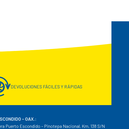
DEVOLUCIONES FÁCILES Y RÁPIDAS
ESCONDIDO – OAX.
:
era Puerto Escondido – Pinotepa Nacional. Km. 138 S/N