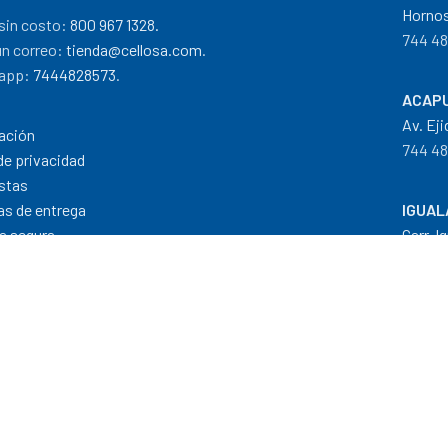
Hornos
sin costo:
800 967 1328.
744 48
un correo:
tienda@cellosa.com
.
app:
7444828573
.
ACAPU
Av. Eji
ación
744 48
de privacidad
stas
cas de entrega
IGUAL
a segura
Carr. I
 de pago
733 11
Dis
Formas de Pago
|
Costos de Envío
|
T
"Todos