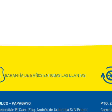
GARANTÍA DE 5 AÑOS EN TODAS LAS LLANTAS
LCO – PAPAGAYO
PTO. 
ebastián El Cano Esq. Andrés de Urdaneta S/N Fracc.
Carret