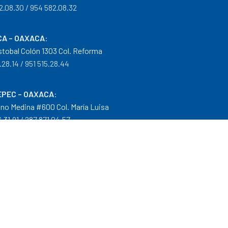
2.08.30 / 954 582.08.32
A – OAXACA
:
istobal Colón 1303 Col. Reforma
.28.14 / 951 515.28.44
PEC – OAXACA
:
no Medina #600 Col. María Luisa
.31.91 / 287 871.04.57
arantías
|
Mayoreo
.