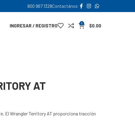
800 967 1328
Contactános
0
INGRESAR / REGISTRO
$
0.00
RITORY AT
je. El Wrangler Territory AT proporciona tracción