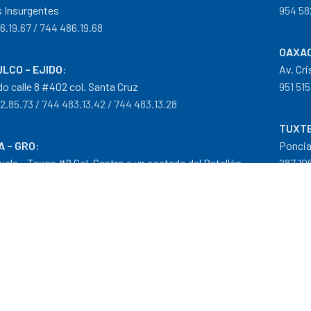
 Insurgentes
954 58
6.19.67 / 744 486.19.68
OAXAC
LCO – EJIDO
:
Av. Cr
do calle 8 #402 col. Santa Cruz
951 515
2.85.73 / 744 483.13.42 / 744 483.13.28
TUXTE
A – GRO
:
Poncia
guala – Taxco #9 Col. Centro a un costado del Batallón
287 106
0.29.46
tribuidor autorizado Goodyear, Mobil y Donaldson
iempos de Entrega
|
Cancelaciones
,
Devoluciones y Reembolsos
|
G
 nuestros precios son en Moneda Nacional MXN (peso)."