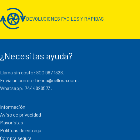
DEVOLUCIONES FÁCILES Y RÁPIDAS
¿Necesitas ayuda?
Llama sin costo:
800 967 1328.
Envía un correo:
tienda@cellosa.com
.
Whatsapp:
7444828573
.
Información
Aviso de privacidad
Mayoristas
Políticas de entrega
Compra segura