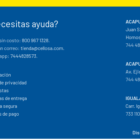
cesitas ayuda?
ACAPU
Juan S
Hornos
sin costo:
800 967 1328.
744 48
un correo:
tienda@cellosa.com
.
app:
7444828573
.
ACAPU
Av. Eji
ación
744 48
de privacidad
stas
cas de entrega
IGUAL
a segura
Carr. I
 de pago
733 11
Dis