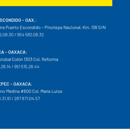
ESCONDIDO – OAX.
:
era Puerto Escondido – Pinotepa Nacional. Km. 138 S/N
2.08.30 / 954 582.08.32
A – OAXACA
:
istobal Colón 1303 Col. Reforma
.28.14 / 951 515.28.44
PEC – OAXACA
:
no Medina #600 Col. María Luisa
.31.91 / 287 871.04.57