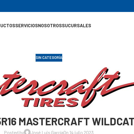
DUCTOS
SERVICIOS
NOSOTROS
SUCURSALES
SIN CATEGORÍA
75R16 MASTERCRAFT WILDCA
Posted by
José Luis García
On 14 julio 2023