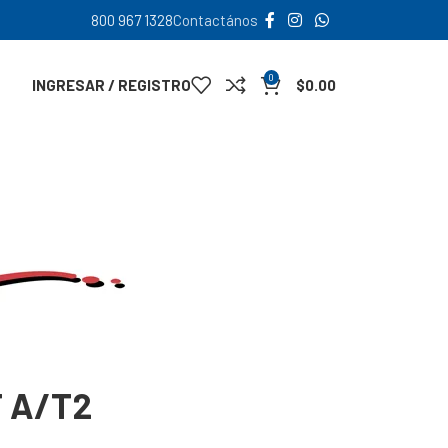
800 967 1328
Contactános
0
INGRESAR / REGISTRO
$
0.00
T A/T2