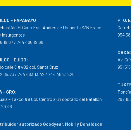
LCO – PAPAGAYO
PTO. 
ebastián El Cano Esq. Andrés de Urdaneta S/N Fracc.
Carret
 Insurgentes
954 58
6.19.67 / 744 486.19.68
OAXAC
LCO – EJIDO
:
Av. Cr
do calle 8 #402 col. Santa Cruz
951 515
2.85.73 / 744 483.13.42 / 744 483.13.28
TUXTE
A – GRO
:
Poncia
guala – Taxco #9 Col. Centro a un costado del Batallón
287 106
0.29.46
tribuidor autorizado Goodyear, Mobil y Donaldson