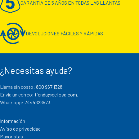
GARANTÍA DE 5 AÑOS EN TODAS LAS LLANTAS
DEVOLUCIONES FÁCILES Y RÁPIDAS
¿Necesitas ayuda?
Llama sin costo:
800 967 1328.
Envía un correo:
tienda@cellosa.com
.
Whatsapp:
7444828573
.
Información
Aviso de privacidad
Mayoristas