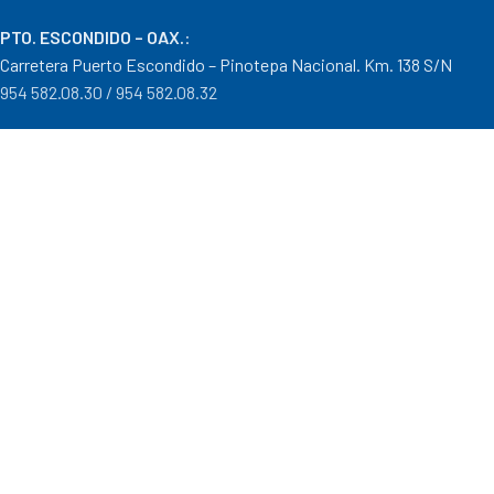
PTO. ESCONDIDO – OAX.
:
Carretera Puerto Escondido – Pinotepa Nacional. Km. 138 S/N
954 582.08.30 / 954 582.08.32
OAXACA – OAXACA
:
Av. Cristobal Colón 1303 Col. Reforma
951 515.28.14 / 951 515.28.44
TUXTEPEC – OAXACA
:
Ponciano Medina #600 Col. María Luisa
287 106.31.91 / 287 871.04.57
Distribuidor autorizado Goodyear, Mobil y Donaldson
Formas de Pago
|
Costos de Envío
|
Tiempos de Entrega
|