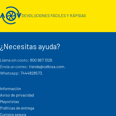
DEVOLUCIONES FÁCILES Y RÁPIDAS
¿Necesitas ayuda?
Llama sin costo:
800 967 1328.
Envía un correo:
tienda@cellosa.com
.
Whatsapp:
7444828573
.
Información
Aviso de privacidad
Mayoristas
Políticas de entrega
Compra segura