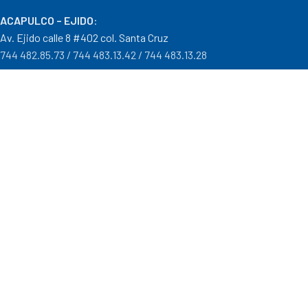
ACAPULCO – EJIDO
:
Av. Ejido calle 8 #402 col. Santa Cruz
744 482.85.73 / 744 483.13.42 / 744 483.13.28
IGUALA – GRO
:
Carr. Iguala – Taxco #9 Col. Centro a un costado del Batallón
733 110.29.46
PTO. ESCONDIDO – OAX.
:
Carretera Puerto Escondido – Pinotepa Nacional. Km. 138 S/N
954 582.08.30 / 954 582.08.32
OAXACA – OAXACA
:
Av. Cristobal Colón 1303 Col. Reforma
951 515.28.14 / 951 515.28.44