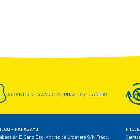
GARANTÍA DE 5 AÑOS EN TODAS LAS LLANTAS
LCO – PAPAGAYO
PTO. 
ebastián El Cano Esq. Andrés de Urdaneta S/N Fracc.
Carret