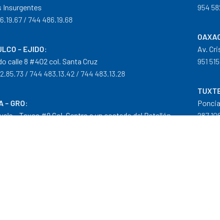
 Insurgentes
954 58
6.19.67 / 744 486.19.68
OAXAC
LCO – EJIDO
:
Av. Cr
do calle 8 #402 col. Santa Cruz
951 515
2.85.73 / 744 483.13.42 / 744 483.13.28
TUXTE
A – GRO
:
Poncia
guala – Taxco #9 Col. Centro a un costado del Batallón
287 106
0.29.46
tribuidor autorizado Goodyear, Mobil y Donaldson
iempos de Entrega
|
Cancelaciones
,
Devoluciones y Reembolsos
|
G
 nuestros precios son en Moneda Nacional MXN (peso)."