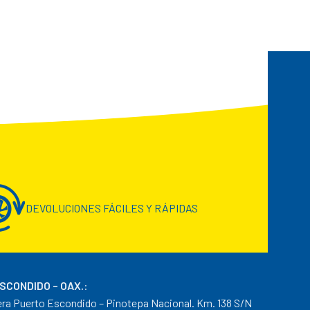
DEVOLUCIONES FÁCILES Y RÁPIDAS
ESCONDIDO – OAX.
:
era Puerto Escondido – Pinotepa Nacional. Km. 138 S/N