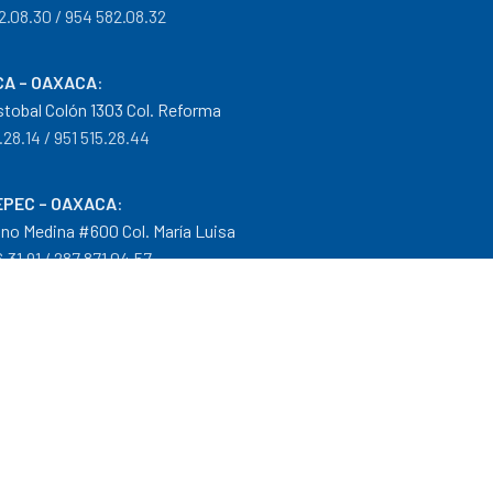
2.08.30 / 954 582.08.32
A – OAXACA
:
istobal Colón 1303 Col. Reforma
.28.14 / 951 515.28.44
PEC – OAXACA
:
no Medina #600 Col. María Luisa
.31.91 / 287 871.04.57
arantías
|
Mayoreo
.