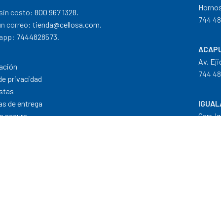
Hornos
sin costo:
800 967 1328.
744 48
un correo:
tienda@cellosa.com
.
app:
7444828573
.
ACAPU
Av. Eji
ación
744 48
de privacidad
stas
cas de entrega
IGUAL
a segura
Carr. I
 de pago
733 11
Dis
Formas de Pago
|
Costos de Envío
|
T
"Todos