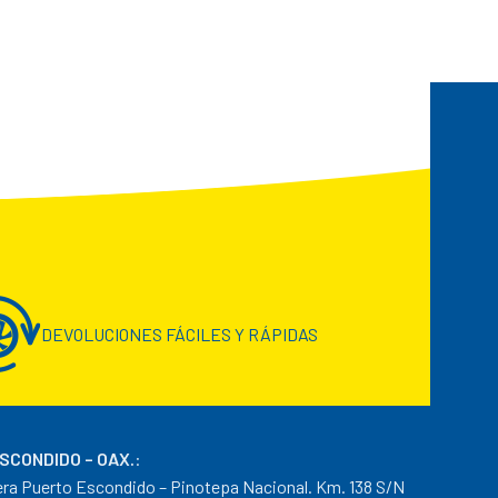
DEVOLUCIONES FÁCILES Y RÁPIDAS
ESCONDIDO – OAX.
:
era Puerto Escondido – Pinotepa Nacional. Km. 138 S/N