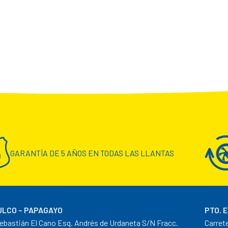
GARANTÍA DE 5 AÑOS EN TODAS LAS LLANTAS
LCO – PAPAGAYO
PTO. 
ebastián El Cano Esq. Andrés de Urdaneta S/N Fracc.
Carret