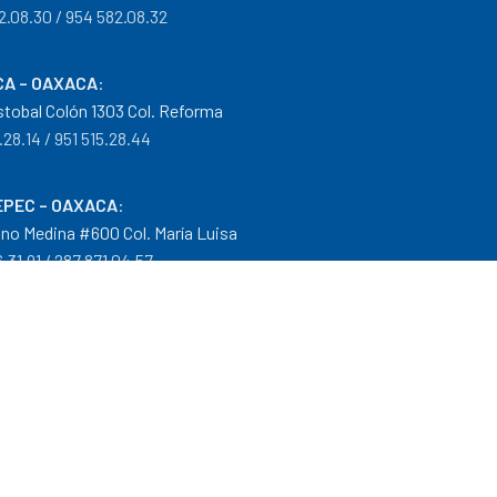
2.08.30 / 954 582.08.32
A – OAXACA
:
istobal Colón 1303 Col. Reforma
.28.14 / 951 515.28.44
PEC – OAXACA
:
no Medina #600 Col. María Luisa
.31.91 / 287 871.04.57
arantías
|
Mayoreo
.