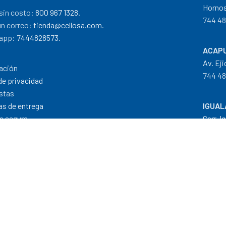
Hornos
sin costo:
800 967 1328.
744 48
un correo:
tienda@cellosa.com
.
app:
7444828573
.
ACAPU
Av. Eji
ación
744 48
de privacidad
stas
cas de entrega
IGUAL
a segura
Carr. I
 de pago
733 11
Dis
Formas de Pago
|
Costos de Envío
|
T
"Todos