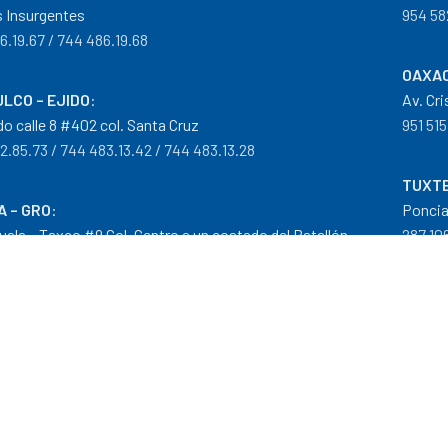
 Insurgentes
954 58
6.19.67 / 744 486.19.68
OAXAC
LCO – EJIDO
:
Av. Cr
do calle 8 #402 col. Santa Cruz
951 515
2.85.73 / 744 483.13.42 / 744 483.13.28
TUXTE
A – GRO
:
Poncia
guala – Taxco #9 Col. Centro a un costado del Batallón
287 106
0.29.46
tribuidor autorizado Goodyear, Mobil y Donaldson
iempos de Entrega
|
Cancelaciones
,
Devoluciones y Reembolsos
|
G
 nuestros precios son en Moneda Nacional MXN (peso)."