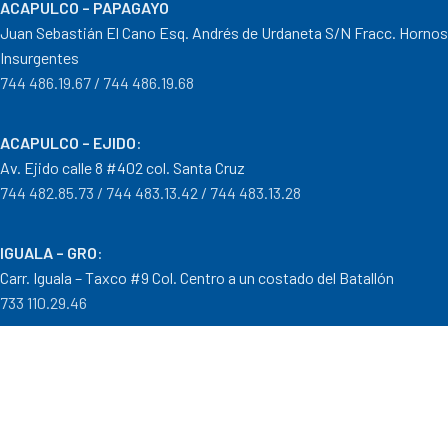
ACAPULCO – PAPAGAYO
Juan Sebastián El Cano Esq. Andrés de Urdaneta S/N Fracc. Hornos
Insurgentes
744 486.19.67 / 744 486.19.68
ACAPULCO – EJIDO
:
Av. Ejido calle 8 #402 col. Santa Cruz
744 482.85.73 / 744 483.13.42 / 744 483.13.28
IGUALA – GRO
:
Carr. Iguala – Taxco #9 Col. Centro a un costado del Batallón
733 110.29.46
PTO. ESCONDIDO – OAX.
:
Carretera Puerto Escondido – Pinotepa Nacional. Km. 138 S/N
954 582.08.30 / 954 582.08.32