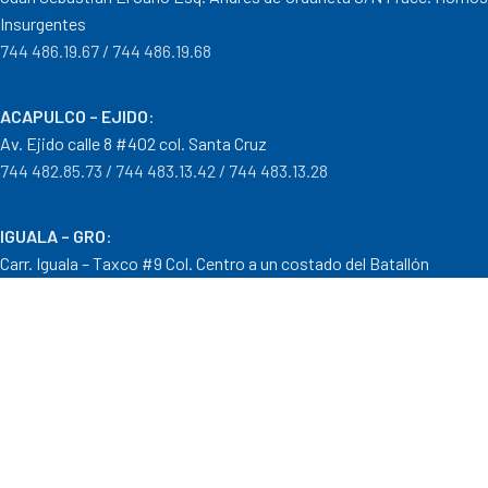
Insurgentes
744 486.19.67 / 744 486.19.68
ACAPULCO – EJIDO
:
Av. Ejido calle 8 #402 col. Santa Cruz
744 482.85.73 / 744 483.13.42 / 744 483.13.28
IGUALA – GRO
:
Carr. Iguala – Taxco #9 Col. Centro a un costado del Batallón
733 110.29.46
PTO. ESCONDIDO – OAX.
:
Carretera Puerto Escondido – Pinotepa Nacional. Km. 138 S/N
954 582.08.30 / 954 582.08.32
OAXACA – OAXACA
: