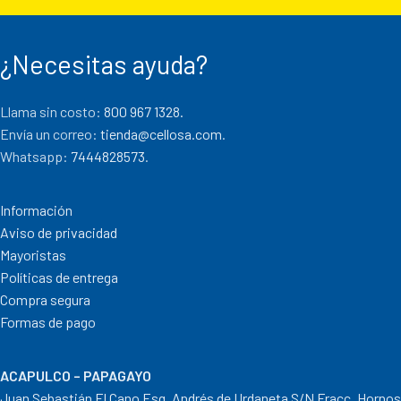
¿Necesitas ayuda?
Llama sin costo:
800 967 1328.
Envía un correo:
tienda@cellosa.com
.
Whatsapp:
7444828573
.
Información
Aviso de privacidad
Mayoristas
Políticas de entrega
Compra segura
Formas de pago
ACAPULCO – PAPAGAYO
Juan Sebastián El Cano Esq. Andrés de Urdaneta S/N Fracc. Hornos