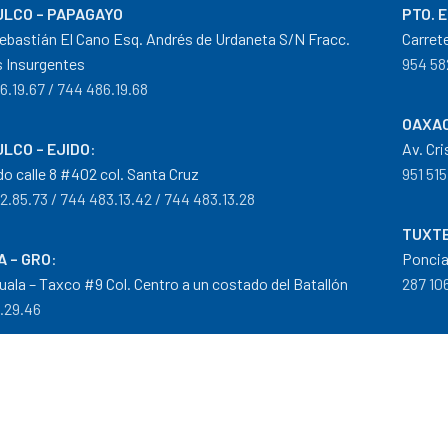
LCO – PAPAGAYO
PTO. 
ebastián El Cano Esq. Andrés de Urdaneta S/N Fracc.
Carret
 Insurgentes
954 58
6.19.67 / 744 486.19.68
OAXAC
LCO – EJIDO
:
Av. Cr
do calle 8 #402 col. Santa Cruz
951 515
2.85.73 / 744 483.13.42 / 744 483.13.28
TUXTE
A – GRO
:
Poncia
guala – Taxco #9 Col. Centro a un costado del Batallón
287 106
0.29.46
tribuidor autorizado Goodyear, Mobil y Donaldson
iempos de Entrega
|
Cancelaciones
,
Devoluciones y Reembolsos
|
G