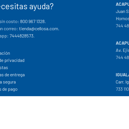
cesitas ayuda?
ACAPU
Juan S
Hornos
sin costo:
800 967 1328.
744 48
un correo:
tienda@cellosa.com
.
app:
7444828573
.
ACAPU
Av. Eji
ación
744 48
de privacidad
stas
cas de entrega
IGUAL
a segura
Carr. I
 de pago
733 11
Dis
Formas de Pago
|
Costos de Envío
|
T