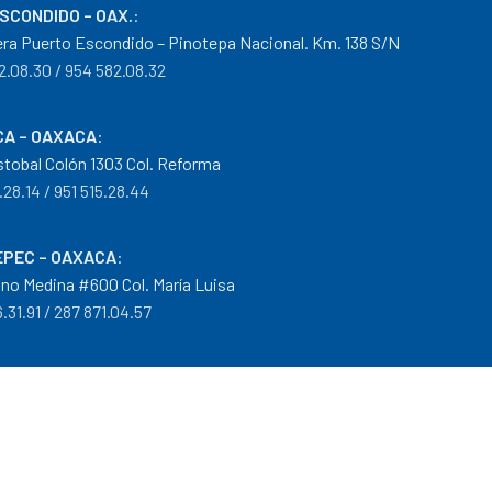
ESCONDIDO – OAX.
:
era Puerto Escondido – Pinotepa Nacional. Km. 138 S/N
2.08.30 / 954 582.08.32
A – OAXACA
:
istobal Colón 1303 Col. Reforma
.28.14 / 951 515.28.44
PEC – OAXACA
:
no Medina #600 Col. María Luisa
.31.91 / 287 871.04.57
arantías
|
Mayoreo
.