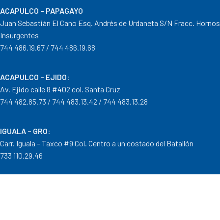
ACAPULCO – PAPAGAYO
Juan Sebastián El Cano Esq. Andrés de Urdaneta S/N Fracc. Hornos
Insurgentes
744 486.19.67 / 744 486.19.68
ACAPULCO – EJIDO
:
Av. Ejido calle 8 #402 col. Santa Cruz
744 482.85.73 / 744 483.13.42 / 744 483.13.28
IGUALA – GRO
:
Carr. Iguala – Taxco #9 Col. Centro a un costado del Batallón
733 110.29.46
PTO. ESCONDIDO – OAX.
:
Carretera Puerto Escondido – Pinotepa Nacional. Km. 138 S/N
954 582.08.30 / 954 582.08.32