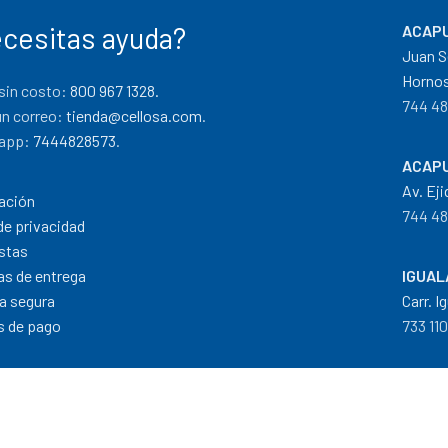
cesitas ayuda?
ACAPU
Juan S
Hornos
sin costo:
800 967 1328.
744 48
un correo:
tienda@cellosa.com
.
app:
7444828573
.
ACAPU
Av. Eji
ación
744 48
de privacidad
stas
cas de entrega
IGUAL
a segura
Carr. I
 de pago
733 11
Dis
Formas de Pago
|
Costos de Envío
|
T