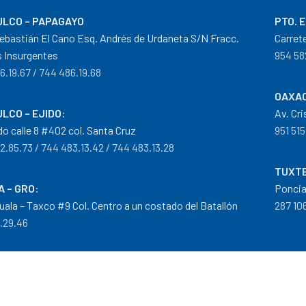
LCO – PAPAGAYO
PTO. 
ebastián El Cano Esq. Andrés de Urdaneta S/N Fracc.
Carret
 Insurgentes
954 58
6.19.67 / 744 486.19.68
OAXAC
LCO – EJIDO
:
Av. Cr
do calle 8 #402 col. Santa Cruz
951 515
2.85.73 / 744 483.13.42 / 744 483.13.28
TUXTE
A – GRO
:
Poncia
guala – Taxco #9 Col. Centro a un costado del Batallón
287 106
0.29.46
tribuidor autorizado Goodyear, Mobil y Donaldson
iempos de Entrega
|
Cancelaciones
,
Devoluciones y Reembolsos
|
G