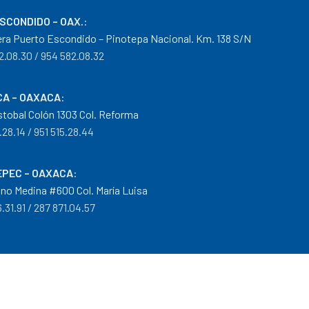
ESCONDIDO – OAX.
:
era Puerto Escondido – Pinotepa Nacional. Km. 138 S/N
2.08.30 / 954 582.08.32
A – OAXACA
:
istobal Colón 1303 Col. Reforma
.28.14 / 951 515.28.44
PEC – OAXACA
:
no Medina #600 Col. María Luisa
.31.91 / 287 871.04.57
arantías
|
Mayoreo
.