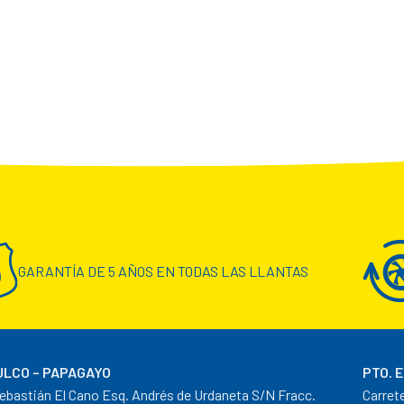
GARANTÍA DE 5 AÑOS EN TODAS LAS LLANTAS
LCO – PAPAGAYO
PTO. 
ebastián El Cano Esq. Andrés de Urdaneta S/N Fracc.
Carret