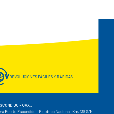
DEVOLUCIONES FÁCILES Y RÁPIDAS
ESCONDIDO – OAX.
:
era Puerto Escondido – Pinotepa Nacional. Km. 138 S/N