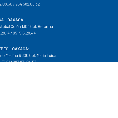
2.08.30 / 954 582.08.32
A – OAXACA
:
istobal Colón 1303 Col. Reforma
.28.14 / 951 515.28.44
PEC – OAXACA
:
no Medina #600 Col. María Luisa
.31.91 / 287 871.04.57
arantías
|
Mayoreo
.