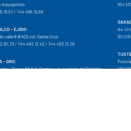
 Insurgentes
954 58
6.19.67 / 744 486.19.68
OAXAC
LCO – EJIDO
:
Av. Cr
do calle 8 #402 col. Santa Cruz
951 515
2.85.73 / 744 483.13.42 / 744 483.13.28
TUXTE
A – GRO
:
Poncia
guala – Taxco #9 Col. Centro a un costado del Batallón
287 106
0.29.46
tribuidor autorizado Goodyear, Mobil y Donaldson
iempos de Entrega
|
Cancelaciones
,
Devoluciones y Reembolsos
|
G
 nuestros precios son en Moneda Nacional MXN (peso)."