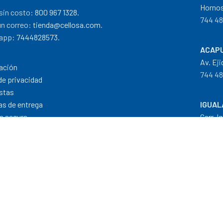
Hornos
sin costo:
800 967 1328.
744 48
un correo:
tienda@cellosa.com
.
app:
7444828573
.
ACAPU
Av. Eji
ación
744 48
de privacidad
stas
cas de entrega
IGUAL
a segura
Carr. I
 de pago
733 11
Dis
Formas de Pago
|
Costos de Envío
|
T
"Todos