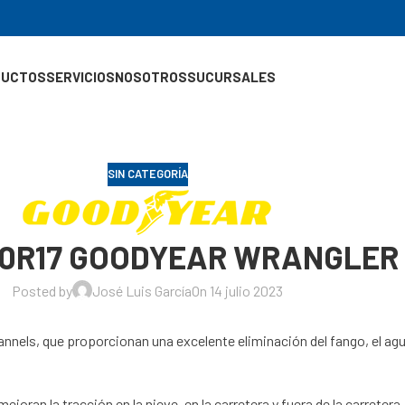
DUCTOS
SERVICIOS
NOSOTROS
SUCURSALES
SIN CATEGORÍA
/70R17 GOODYEAR WRANGLER
Posted by
José Luis García
On 14 julio 2023
nels, que proporcionan una excelente eliminación del fango, el agua 
oran la tracción en la nieve, en la carretera y fuera de la carretera.