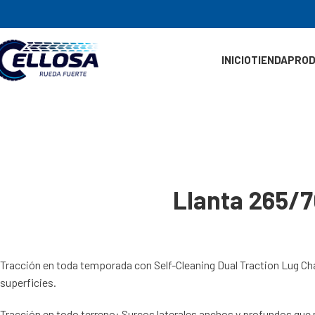
INICIO
TIENDA
PRO
Llanta 265
Tracción en toda temporada con Self-Cleaning Dual Traction Lug Chan
superficies.
Tracción en todo terreno: Surcos laterales anchos y profundos que mej