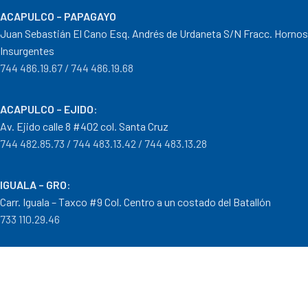
ACAPULCO – PAPAGAYO
Juan Sebastián El Cano Esq. Andrés de Urdaneta S/N Fracc. Hornos
Insurgentes
744 486.19.67 / 744 486.19.68
ACAPULCO – EJIDO
:
Av. Ejido calle 8 #402 col. Santa Cruz
744 482.85.73 / 744 483.13.42 / 744 483.13.28
IGUALA – GRO
:
Carr. Iguala – Taxco #9 Col. Centro a un costado del Batallón
733 110.29.46
PTO. ESCONDIDO – OAX.
:
Carretera Puerto Escondido – Pinotepa Nacional. Km. 138 S/N
954 582.08.30 / 954 582.08.32